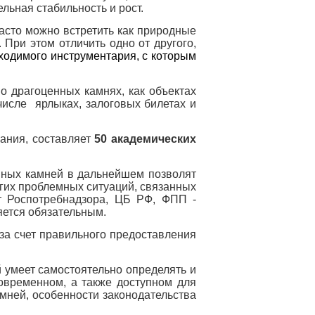
льная стабильность и рост.
часто можно встретить как природные
 При этом отличить одно от другого,
бходимого инструментария, с которым
о драгоценных камнях, как объектах
числе ярлыках, залоговых билетах и
вания, составляет
50 академических
нных камней в дальнейшем позволят
огих проблемных ситуаций, связанных
т Роспотребнадзора, ЦБ РФ, ФПП -
яется обязательным.
за счет правильного предоставления
й
умеет самостоятельно определять и
овременном, а также доступном для
амней,
особенности законодательства