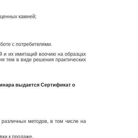
ценных камней;
аботе с потребителями
.
й и их имитаций воочию на образцах
ия тем в виде решения практических
минара выдается Сертификат о
различных методов, в том числе на
вки к продаже.