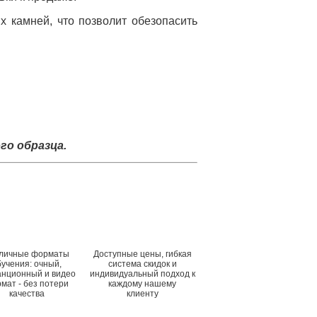
х камней, что позволит обезопасить
о образца.
личные форматы
Доступные цены, гибкая
бучения: очный,
система скидок и
анционный и видео
индивидуальный подход к
мат - без потери
каждому нашему
качества
клиенту