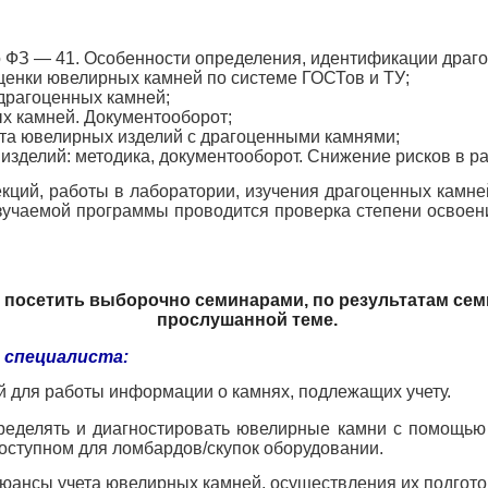
о ФЗ — 41.
Особенности определения, идентификации драго
ценки ювелирных камней по системе ГОСТов и ТУ;
драгоценных камней;
х камней. Документооборот;
рта ювелирных изделий с драгоценными камнями;
изделий: методика, документооборот. Снижение рисков в р
кций, работы в лаборатории, изучения драгоценных камне
зучаемой программы
проводится проверка степени освоен
о посетить выборочно семинарами, по результатам се
прослушанной теме.
 специалиста:
 для работы информации о камнях, подлежащих учету.
еделять и диагностировать ювелирные камни с помощью 
оступном для ломбардов/скупок оборудовании.
юансы учета ювелирных камней, осуществления их подгото