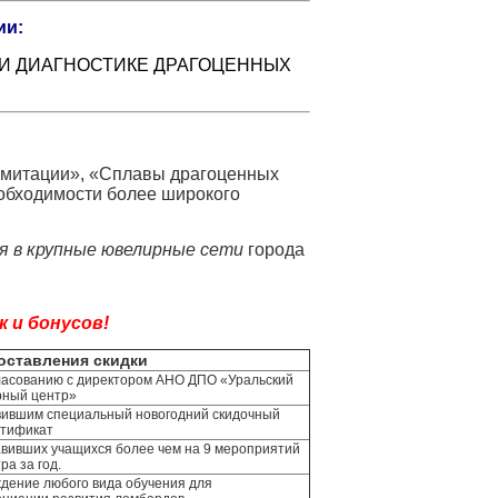
ии:
И ДИАГНОСТИКЕ ДРАГОЦЕННЫХ
имитации», «Сплавы драгоценных
еобходимости более широкого
 в крупные ювелирные сети
города
к и бонусов!
оставления скидки
ласованию с директором АНО ДПО «Уральский
ный центр»
вившим специальный новогодний скидочный
тификат
авивших учащихся более чем на 9 мероприятий
ра за год.
дение любого вида обучения для