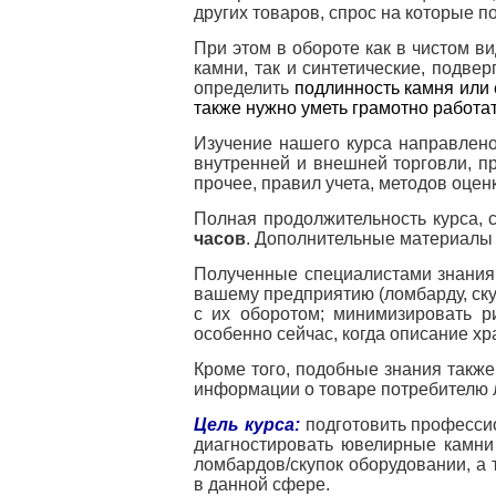
других товаров, спрос на которые 
При этом в обороте как в чистом в
камни, так и синтетические, подве
определить
подлинность камня или 
также нужно уметь грамотно работа
Читайте
Изучение нашего курса направлено
подробнее
внутренней и внешней торговли, п
на
прочее, правил учета, методов оцен
gem-
center.ru:
https://www.gem-
Полная продолжительность курса, с
center.ru/general.htm
часов
. Дополнительные материалы 
Полученные специалистами знания
вашему предприятию (ломбарду, ску
с их оборотом; минимизировать 
особенно сейчас, когда описание х
Кроме того, подобные знания также
информации о товаре потребителю
Цель курса:
подготовить профессио
диагностировать ювелирные камни
ломбардов/скупок оборудовании, а 
в данной сфере
.