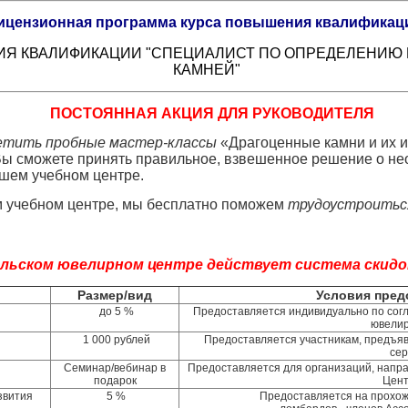
ицензионная программа курса повышения квалификац
Я КВАЛИФИКАЦИИ "СПЕЦИАЛИСТ ПО ОПРЕДЕЛЕНИЮ 
КАМНЕЙ"
ПОСТОЯННАЯ АКЦИЯ ДЛЯ РУКОВОДИТЕЛЯ
етить пробные мастер-классы
«Драгоценные камни и их 
 Вы сможете принять правильное, взвешенное решение о н
ашем учебном центре.
 учебном центре, мы бесплатно поможем
трудоустроиться
альском ювелирном центре действует система скидо
ки
Размер/вид
Условия пред
до 5 %
Предоставляется индивидуально по сог
ювелир
1 000 рублей
Предоставляется участникам, предъя
сер
Семинар/вебинар в
Предоставляется для организаций, напр
подарок
Цент
звития
5 %
Предоставляется на прохож