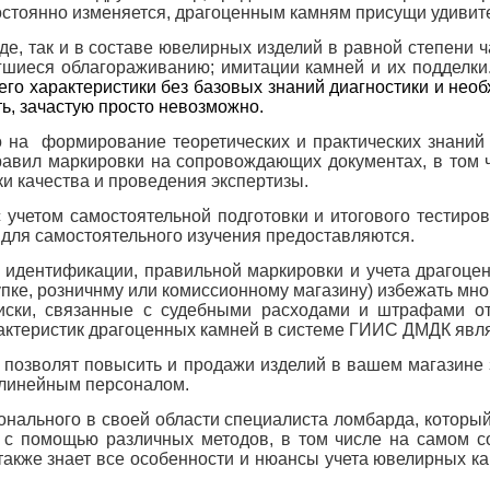
постоянно изменяется, драгоценным камням присущи удивите
иде, так и в составе ювелирных изделий в равной степени 
ргшиеся облагораживанию; имитации камней и их подделки.
его характеристики без базовых знаний диагностики и нео
ть, зачастую просто невозможно.
 на формирование теоретических и практических знаний 
равил маркировки на сопровождающих документах, в том 
ки качества и проведения экспертизы.
 учетом самостоятельной подготовки и итогового тестиро
для самостоятельного изучения предоставляются.
 идентификации, правильной маркировки и учета драгоце
пке, розничнму или комиссионному магазину) избежать мн
риски, связанные с судебными расходами и штрафами о
рактеристик драгоценных камней в системе ГИИС ДМДК явл
 позволят повысить и продажи изделий в вашем магазине 
 линейным персоналом.
нального в своей области специалиста ломбарда, которы
 с помощью различных методов, в том числе на самом с
также знает
все особенности и нюансы учета ювелирных к