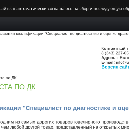
ОМБАРД
ПРОИЗВОДСТВО
СКУПКА, ЗАГОТОВКА
 сайте, я автоматически соглашаюсь на сбор и последующую обр
Контактный 
8 (343) 227-05
Адрес:
г. Екат
E-mail:
info@uj
Версия сай
та по ДК
СТА ПО ДК
кации "Специалист по диагностике и оц
 одним из самых дорогих товаров ювелирного производств
 чем любой другой товар, представленный на открытых миро