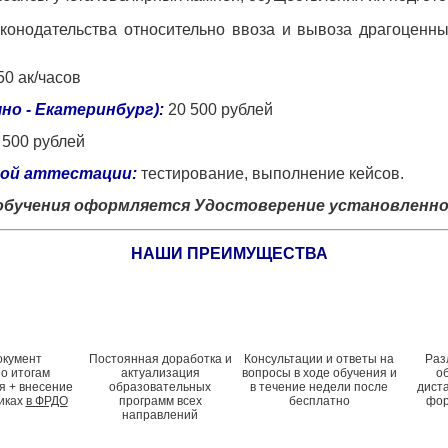
конодательства относительно ввоза и вывоза драгоценны
50 ак/часов
но - Екатеринбург):
20 500 рублей
 500 рублей
ной аттестации:
тестирование, выполнение кейсов.
обучения оформляется Удостоверение установленног
НАШИ ПРЕИМУЩЕСТВА
окумент
Постоянная доработка и
Консультации и ответы на
Раз
по итогам
актуализация
вопросы в ходе обучения и
о
я + внесение
образовательных
в течение недели после
дист
иках
в ФРДО
программ всех
бесплатно
фор
направлений