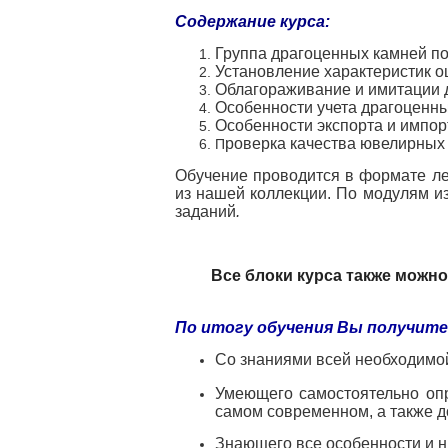
Содержание курса:
Группа драгоценных камней п
Установление характеристик о
Облагораживание и имитации 
Особенности учета драгоценны
Особенности экспорта и импо
роверка качества ювелирных 
П
О
бучение проводится в формате ле
из нашей коллекции.
По модулям и
заданий
.
Все блоки курса также можн
По итогу обучения Вы получите
Со знаниями всей необходимой
Умеющего самостоятельно опр
самом современном, а также д
Знающего все особенности и н