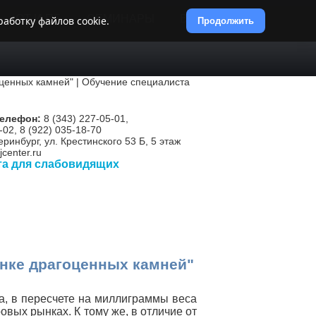
ОТ И ПБ
СЕМИНАРЫ
ВИДЕОКУРСЫ
аботку файлов cookie.
Продолжить
телефон:
8 (343) 227-05-01,
-02, 8 (922) 035-18-70
еринбург, ул. Крестинского 53 Б, 5 этаж
center.ru
та для слабовидящих
енке драгоценных камней"
а, в пересчете на миллиграммы веса
вых рынках. К тому же, в отличие от