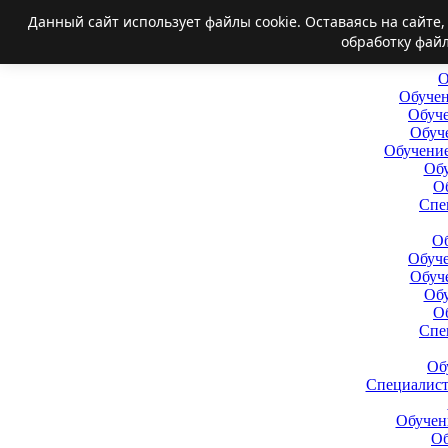
Данный сайт использует файлы cookie. Оставаясь на сайте
обработку файл
О
Обучен
Обуче
Обуч
Обучение
Обу
О
Спе
Об
Обуче
Обуч
Обу
О
Спе
Об
Специалис
Обучен
Об