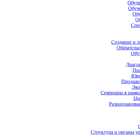
Обуче
Обуч
Обу
О
Спе
Создание и 
Обязатель
Обу
Драго
Пра
Юве
Продажи
Эко
Семинары в рамк
Ци
Разноплановы
Структура и органы у