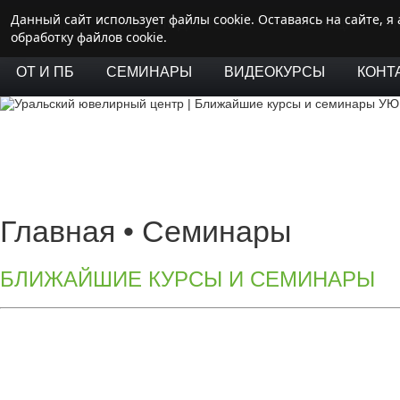
Данный сайт использует файлы cookie. Оставаясь на сайте, 
ГЛАВНАЯ
ПЕРЕПОДГОТОВКА
РОЗНИЦА
Л
обработку файлов cookie.
ОТ И ПБ
СЕМИНАРЫ
ВИДЕОКУРСЫ
КОНТ
Главная
•
Семинары
БЛИЖАЙШИЕ КУРСЫ И СЕМИНАРЫ